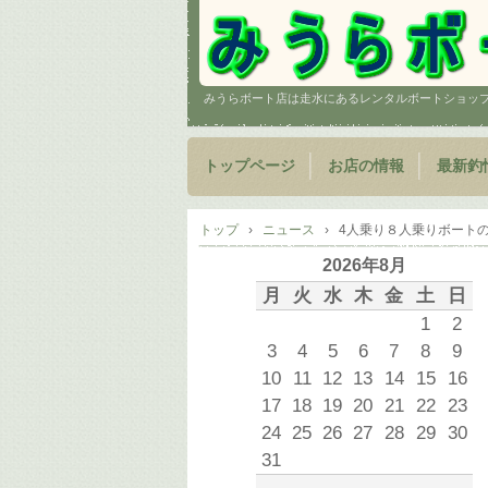
みうらボート店は走水にあるレンタルボートショッ
トップページ
お店の情報
最新釣
トップ
›
ニュース
›
4人乗り８人乗りボート
2026年8月
月
火
水
木
金
土
日
1
2
3
4
5
6
7
8
9
10
11
12
13
14
15
16
17
18
19
20
21
22
23
24
25
26
27
28
29
30
31