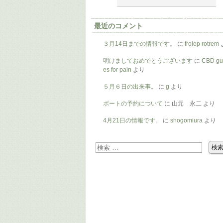
最近のコメント
３月14日までの情報です。
に
frolep rotrem
明けましておめでとうございます
に
CBD g
es for pain
より
５月６日の出来事。
に
g
より
ボートの予約について
に
山元 永二
より
4月21日の情報です。
に
shogomiura
より