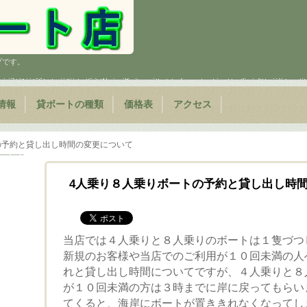
プです。
情報
貸ボートの種類
価格表
アクセス
の予約と貸し出し時間の変更について
4人乗り８人乗りボートの予約と貸し出し時
当店では４人乗りと８人乗りのボートは１隻づつ
新規のお客様や当店でのご利用が１０回未満の人
れと貸し出し時間についてですが、４人乗りと８
が１０回未満の方は３時までに岸に戻ってもらい
てくると、海岸にボートが置ききれなくなってし