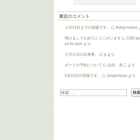
最近のコメント
３月14日までの情報です。
に
frolep rotrem
明けましておめでとうございます
に
CBD g
es for pain
より
５月６日の出来事。
に
g
より
ボートの予約について
に
山元 永二
より
4月21日の情報です。
に
shogomiura
より