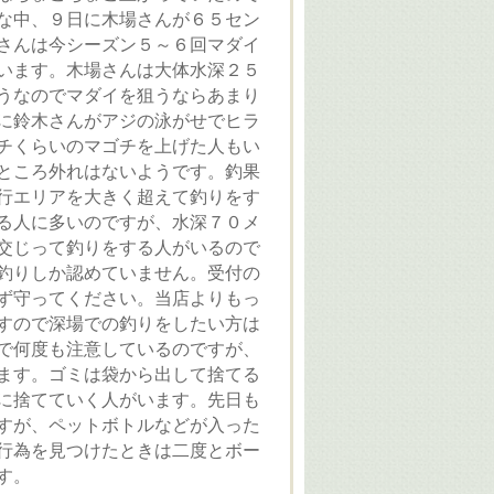
な中、９日に木場さんが６５セン
さんは今シーズン５～６回マダイ
います。木場さんは大体水深２５
うなのでマダイを狙うならあまり
に鈴木さんがアジの泳がせでヒラ
チくらいのマゴチを上げた人もい
ところ外れはないようです。釣果
行エリアを大きく超えて釣りをす
る人に多いのですが、水深７０メ
交じって釣りをする人がいるので
釣りしか認めていません。受付の
ず守ってください。当店よりもっ
すので深場での釣りをしたい方は
で何度も注意しているのですが、
ます。ゴミは袋から出して捨てる
に捨てていく人がいます。先日も
すが、ペットボトルなどが入った
行為を見つけたときは二度とボー
す。