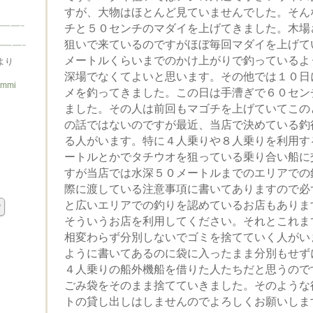
すが、大物はほとんど見ていませんでした。そん
チと５０センチのマダイを上げてきました。木場
狙いで来ているのですがほぼ毎回マダイを上げて
メートルくらいまでのかけ上がりで釣っているよ
より
深場でなくてよいと思います。その他では１０日
ummi
メを釣ってきました。この日は手漕ぎで６０セン
ました。その人は前回もマゴチを上げていてこの
の話ではないのですが最近、当店で決めている釣
る人がいます。特に４人乗りや８人乗りを利用す
ートルとかでタチウオを狙っている乗り合い船に
すが当店では水深５０メートルまでのエリアでの
際に渡している注意事項に書いてありますので必
と広いエリアでの釣りを認めているお店もありま
そういうお店を利用してください。それとこれま
相変わらず分別しないでゴミを捨てていく人がい
ように書いてあるのに袋に入ったまま分別もせず
４人乗りの船外機船を借りた人たちだと思うので
ごみ袋をそのまま捨てていきました。そのような
トの貸し出しはしませんのでよろしくお願いしま